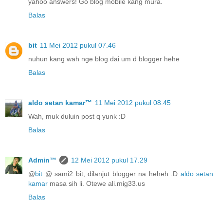
yahoo answers! Go blog mobile kang mura.
Balas
bit
11 Mei 2012 pukul 07.46
nuhun kang wah nge blog dai um d blogger hehe
Balas
aldo setan kamar™
11 Mei 2012 pukul 08.45
Wah, muk duluin post q yunk :D
Balas
Admin™
12 Mei 2012 pukul 17.29
@
bit
@ sami2 bit, dilanjut blogger na heheh :D
aldo setan
kamar
masa sih li. Otewe ali.mig33.us
Balas