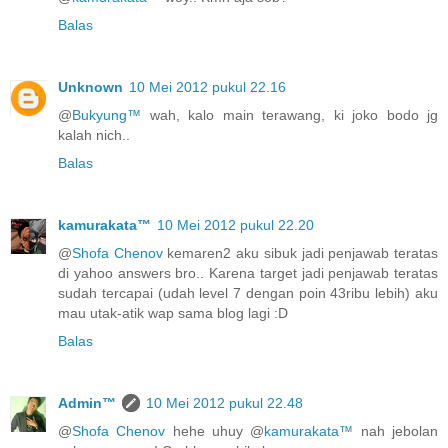
Balas
Unknown
10 Mei 2012 pukul 22.16
@
Bukyung™
wah, kalo main terawang, ki joko bodo jg
kalah nich..
Balas
kamurakata™
10 Mei 2012 pukul 22.20
@
Shofa Chenov
kemaren2 aku sibuk jadi penjawab teratas
di yahoo answers bro.. Karena target jadi penjawab teratas
sudah tercapai (udah level 7 dengan poin 43ribu lebih) aku
mau utak-atik wap sama blog lagi :D
Balas
Admin™
10 Mei 2012 pukul 22.48
@
Shofa Chenov
hehe uhuy @
kamurakata™
nah jebolan