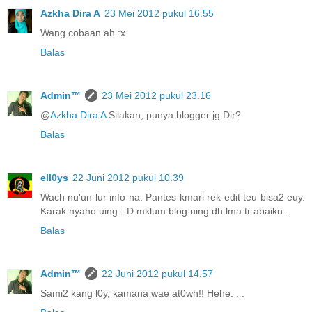
Azkha Dira A
23 Mei 2012 pukul 16.55
Wang cobaan ah :x
Balas
Admin™
23 Mei 2012 pukul 23.16
@
Azkha Dira A
Silakan, punya blogger jg Dir?
Balas
ell0ys
22 Juni 2012 pukul 10.39
Wach nu'un lur info na. Pantes kmari rek edit teu bisa2 euy.
Karak nyaho uing :-D mklum blog uing dh lma tr abaikn..
Balas
Admin™
22 Juni 2012 pukul 14.57
Sami2 kang l0y, kamana wae at0wh!! Hehe. . .