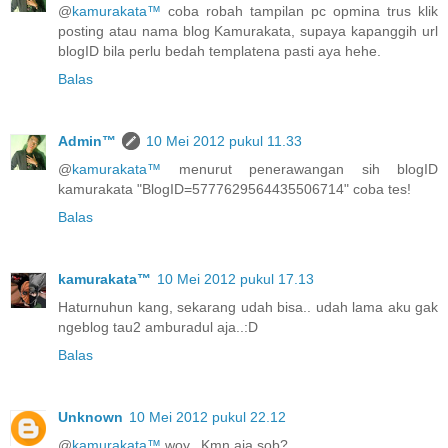
@
kamurakata™
coba robah tampilan pc opmina trus klik
posting atau nama blog Kamurakata, supaya kapanggih url
blogID bila perlu bedah templatena pasti aya hehe.
Balas
Admin™
10 Mei 2012 pukul 11.33
@
kamurakata™
menurut penerawangan sih blogID
kamurakata "BlogID=5777629564435506714" coba tes!
Balas
kamurakata™
10 Mei 2012 pukul 17.13
Haturnuhun kang, sekarang udah bisa.. udah lama aku gak
ngeblog tau2 amburadul aja..:D
Balas
Unknown
10 Mei 2012 pukul 22.12
@
kamurakata™
woy.. Kmn aja sob?