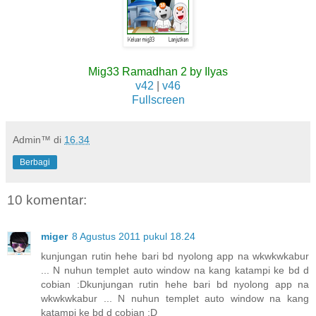
Mig33 Ramadhan 2 by Ilyas
v42
|
v46
Fullscreen
Admin™
di
16.34
Berbagi
10 komentar:
miger
8 Agustus 2011 pukul 18.24
kunjungan rutin hehe bari bd nyolong app na wkwkwkabur
... N nuhun templet auto window na kang katampi ke bd d
cobian :Dkunjungan rutin hehe bari bd nyolong app na
wkwkwkabur ... N nuhun templet auto window na kang
katampi ke bd d cobian :D