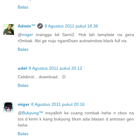
Balas
Admin™
8 Agustus 2011 pukul 18.36
@
miger
mangga bit Sami2. Hok lah tamplate na gera
r0mbak. Abi ge nuju ngant0san autowindow black full na.
Balas
udel
8 Agustus 2011 pukul 20.12
Cekibrot... download.. :D
Balas
miger
8 Agustus 2011 pukul 20.16
@
Bukyung™
insyalloh ke cuang rombak hehe n cbox na
tos d kirim k kang bukyung blum ada blasan d antosan gen
hehe
Balas