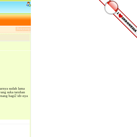
Bukyung
narnya sudah lama
yang suka taruhan
enang bagi2 idr-nya