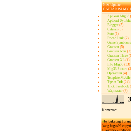
New Update
DAFTAR ISI
MY 
Aplikasi Mig33
Aplikasi Symbia
Blogger
(5)
Catatan
(3)
Foto
(1)
Friend Link
(2)
Game Symbian 
Gratisan
(5)
Gratisan Axis
(2
Gratisan Three
(
Gratisan XL
(1)
Info Mig33
(33)
Mig33 Picture
(3
Operamini
(4)
Template Mobile
Tips n Trik
(24)
Trick Facebook
Wapmaster
(7)
Komentar:
#
by bukyung
I
orang
kang bagas96
copyri
Cikampek - Indones