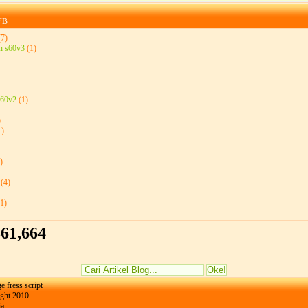
FB
(7)
n s60v3
(1)
s60v2
(1)
)
1)
)
(4)
(1)
361,664
e fress
script
ght 2010
ia