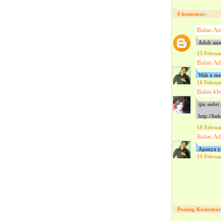
4 komentar:
Balas
An
Aduh saia
15 Februa
Balas
A
Wah x merc
16 Februa
Balas
kh
ijin sedot
http://lis
18 Februa
Balas
A
Apanya yg
19 Februa
Posting Komentar