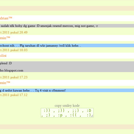
drian™
 sudah tdk hoby dg game :D smenjak resend mercon, mig not game, :r
ri 2011 pukul 20.49
dmin™
hont nih. . . Plg taruhan dl wkt jamanny /roll klik hehe. .
ri 2011 pukul 10.03
olist
 plend :D
tkho.blogspot.com
ri 2011 pukul 17.23
dmin™
 d sedot kawan hehe. . . Tq 4 visit n c0mment!
ri 2011 pukul 17.12
copy smiley kode