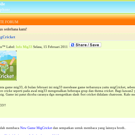
ile
n phone
TE
FORUM
tus sederhana kami!
gCricket
in™
Label:
Info Mig33
Selasa, 15 Februari 2011
inta game mig33, di bulan februari ini mig33 merelease game terbarunya yaitu migCricket, sebe
e cricke seperti pada awal mig33 mengenalkan beberapa grup dan thema cricket. Bagi kawan2 
ig. Game ini patut dicoba caranya dgn mengetikan slash /bot cricket didalam chatroom. Kalo m
33!!
sudah membaca
New Game MigCricket
dan sempatkan untuk membaca yang lainnya broth..