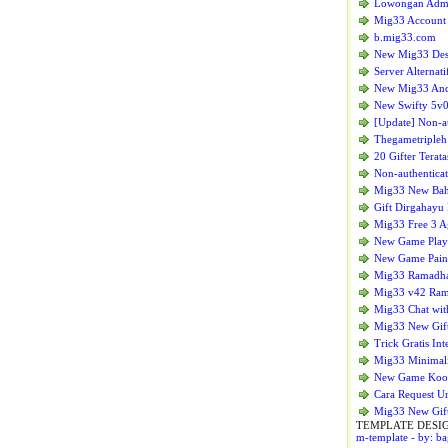
Lowongan Admin
Mig33 Account
b.mig33.com
New Mig33 Des
Server Alternat
New Mig33 Andr
New Swifty 5v
[Update] Non-a
Thegametriple
20 Gifter Terat
Non-authentica
Mig33 New Bah
Gift Dirgahayu
Mig33 Free 3 A
New Game Play 
New Game Paint
Mig33 Ramadhan
Mig33 v42 Ram
Mig33 Chat wit
Mig33 New Gift
Trick Gratis Int
Mig33 Minimali
New Game Kook
Cara Request U
Mig33 New Gift
TEMPLATE DESI
m-template
- by:
ba