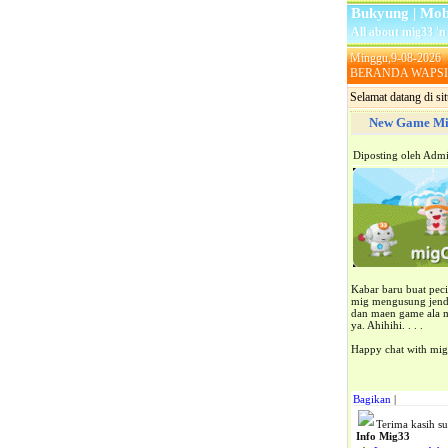
Bukyung | Mob
All about mig33 '
Minggu,9-08-2026
BERANDA
WAPSI
Selamat datang di si
New Game Mi
Diposting oleh
Adm
Kabar baru buat pec
mig mengusung jendr
dan maen game ala m
ya. Ahihihi. . . .
Happy chat with mig
Bagikan
|
Terima kasih 
Info Mig33