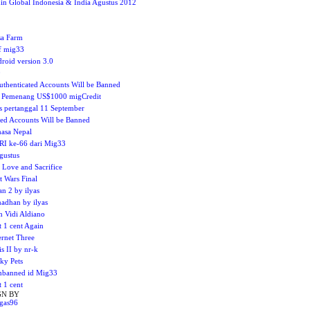
 Global Indonesia & India Agustus 2012
a Farm
if mig33
oid version 3.0
0
uthenticated Accounts Will be Banned
h Pemenang US$1000 migCredit
as pertanggal 11 September
ted Accounts Will be Banned
asa Nepal
 RI ke-66 dari Mig33
gustus
Love and Sacrifice
 Wars Final
 2 by ilyas
adhan by ilyas
h Vidi Aldiano
 1 cent Again
ernet Three
s II by nr-k
y Pets
nbanned id Mig33
 1 cent
GN BY
gas96